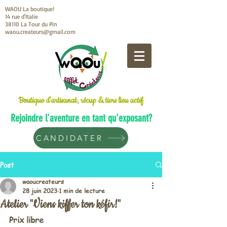
WAOU La boutique!
14 rue d'Italie
38110 La Tour du Pin
waou.createurs@gmail.com
Boutique d'artisanat, récup & tiers lieu actif
Rejoindre l'aventure en tant qu'exposant?
CANDIDATER
Post
waoucreateurs
28 juin 2023
1 min de lecture
Atelier "Viens kiffer ton kéfir!"
Prix ​​libre