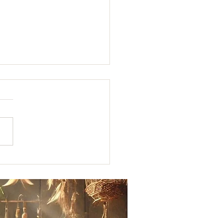
"Viens kiffer ton kéfir!"