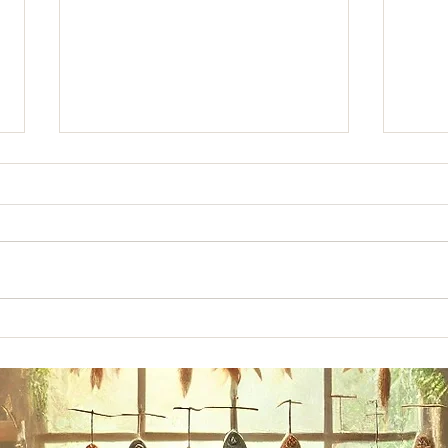
Atelier 
JUIN 2024 : 2 évènements WAOU! à ne
pas louper!