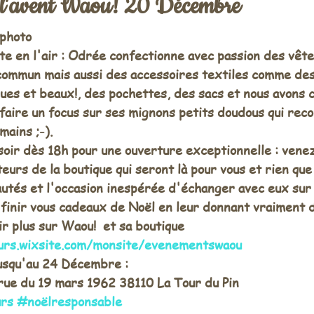
e l'avent Waou! 20 Décembre
 photo
e en l'air : Odrée confectionne avec passion des vê
commun mais aussi des accessoires textiles comme des 
ues et beaux!, des pochettes, des sacs et nous avons c
 faire un focus sur ses mignons petits doudous qui rec
mains ;-). 
oir dès 18h pour une ouverture exceptionnelle : venez 
urs de la boutique qui seront là pour vous et rien que 
utés et l'occasion inespérée d'échanger avec eux sur l
 finir vous cadeaux de Noël en leur donnant vraiment 
ir plus sur Waou!  et sa boutique 
urs.wixsite.com/monsite/evenementswaou
usqu'au 24 Décembre : 
 rue du 19 mars 1962 38110 La Tour du Pin 
urs
#noëlresponsable