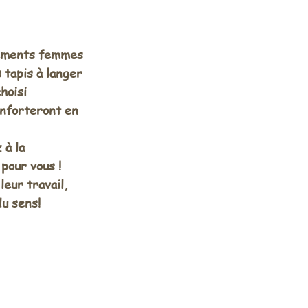
tements femmes 
tapis à langer 
hoisi 
onforteront en 
à la 
pour vous ! 
eur travail, 
du sens!