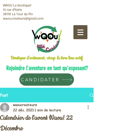
WAOU La boutique!
14 rue d'Italie
38110 La Tour du Pin
waou.createurs@gmail.com
Boutique d'artisanat, récup & tiers lieu actif
Rejoindre l'aventure en tant qu'exposant?
CANDIDATER
Post
waoucreateurs
22 déc. 2021
1 min de lecture
Calendrier de l'avent Waou! 22
Décembre