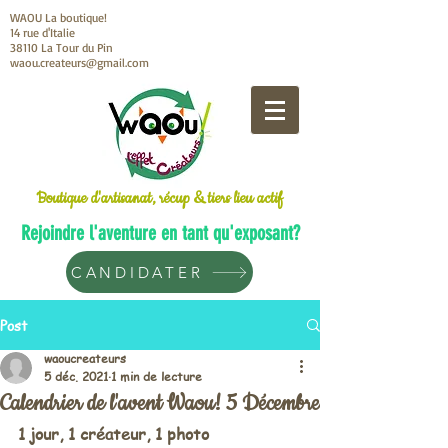
WAOU La boutique!
14 rue d'Italie
38110 La Tour du Pin
waou.createurs@gmail.com
Boutique d'artisanat, récup & tiers lieu actif
Rejoindre l'aventure en tant qu'exposant?
CANDIDATER
Post
waoucreateurs
5 déc. 2021
1 min de lecture
Calendrier de l'avent Waou! 5 Décembre
1 jour, 1 créateur, 1 photo