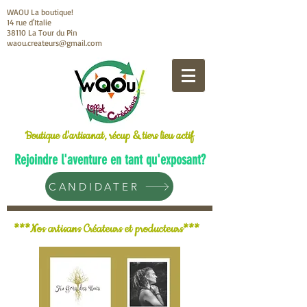
WAOU La boutique!
14 rue d'Italie
38110 La Tour du Pin
waou.createurs@gmail.com
Boutique d'artisanat, récup & tiers lieu actif
Rejoindre l'aventure en tant qu'exposant?
CANDIDATER
***Nos artisans Créateurs et producteurs***