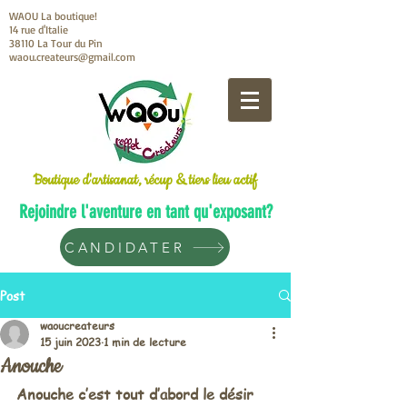
WAOU La boutique!
14 rue d'Italie
38110 La Tour du Pin
waou.createurs@gmail.com
Boutique d'artisanat, récup & tiers lieu actif
Rejoindre l'aventure en tant qu'exposant?
CANDIDATER
Post
waoucreateurs
15 juin 2023
1 min de lecture
Anouche
Anouche c’est tout d’abord le désir 