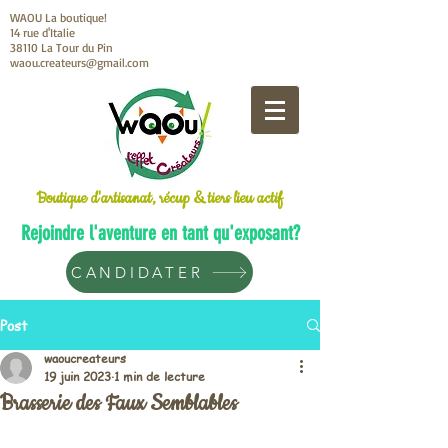
WAOU La boutique!
14 rue d'Italie
38110 La Tour du Pin
waou.createurs@gmail.com
Boutique d'artisanat, récup & tiers lieu actif
Rejoindre l'aventure en tant qu'exposant?
CANDIDATER
Post
waoucreateurs
19 juin 2023
1 min de lecture
Brasserie des Faux Semblables