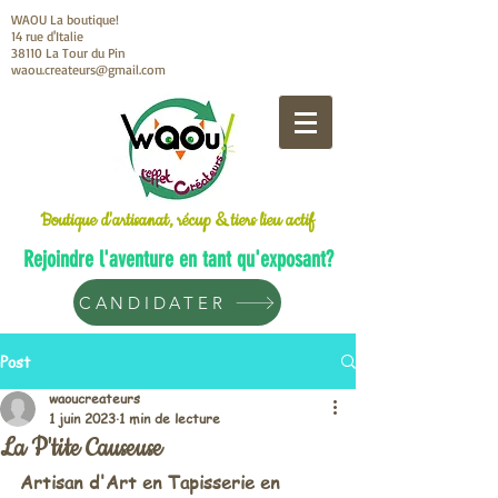
WAOU La boutique!
14 rue d'Italie
38110 La Tour du Pin
waou.createurs@gmail.com
Boutique d'artisanat, récup & tiers lieu actif
Rejoindre l'aventure en tant qu'exposant?
CANDIDATER
Post
waoucreateurs
1 juin 2023
1 min de lecture
La P'tite Causeuse
Artisan d'Art en Tapisserie en 